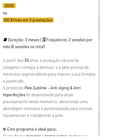
300€
​ou
100 €/mês em 3 prestações
📆 Duração: 3 meses | 🗓️ Frequência: 2 sessões por
mês (6 sessões no total)
A partir dos
30
anos, a produção natural de
colagénio começa a diminuir, e a pele precisa de
estímulos regeneradores para manter a sua firmeza
e juventude.
O protocolo
Pele Sublime – Anti-Aging & Anti
Imperfeições
foi desenvolvido para atuar
precisamente nesse momento, oferecendo uma
abordagem intensiva e personalizada para renovar,
rejuvenescer e transformar a pele.
✨ Este programa é ideal para:
Quem deseja
prevenir
e
tratar rugas
, melhorar a