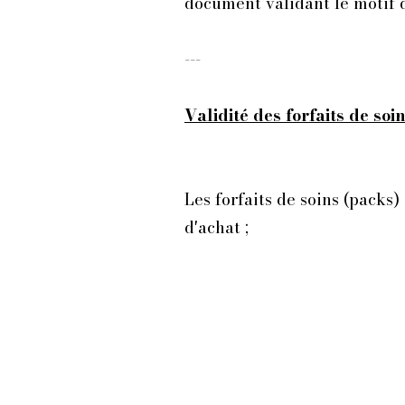
document validant le motif de
---
Validité des forfaits de soin
Les forfaits de soins (packs
d'achat ;