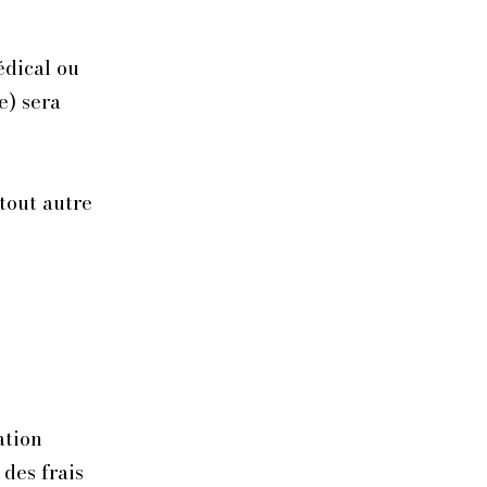
édical ou
e) sera
tout autre
ation
des frais