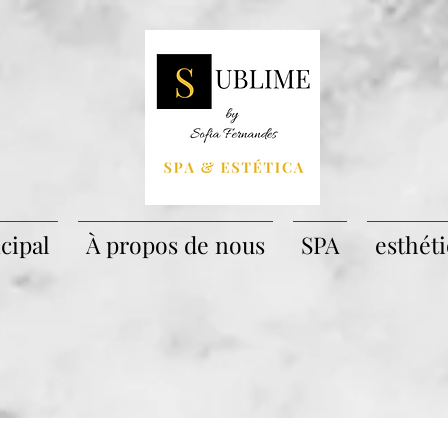
cipal
À propos de nous
SPA
esthét